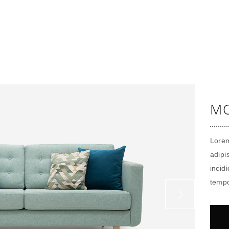
MO
Lorem
adipi
incid
tempo