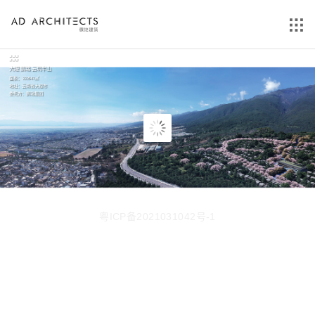
大理 鹏瑞 云玥半山
面积：222547㎡
地址：云南省大理市
委托方：鹏瑞集团
粤ICP备2021031042号-1