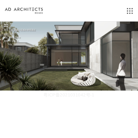
东莞 万科 棠樾5A双城水岸悦璟庄
面积：24000²
地址：广东省东莞市
委托方：深圳万科
粤ICP备2021031042号-1