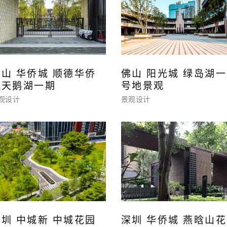
佛山 华侨城 顺德华侨
佛山 阳光城 绿岛湖一
城天鹅湖一期
号地景观
观设计
景观设计
深圳 中城新 中城花园
深圳 华侨城 燕晗山花